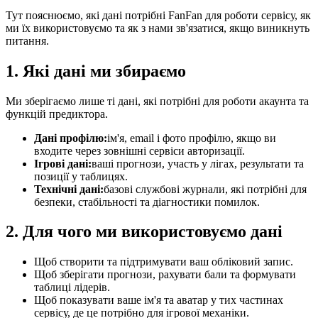
Тут пояснюємо, які дані потрібні FanFan для роботи сервісу, як
ми їх використовуємо та як з нами зв'язатися, якщо виникнуть
питання.
1. Які дані ми збираємо
Ми зберігаємо лише ті дані, які потрібні для роботи акаунта та
функцій предиктора.
Дані профілю:
ім'я, email і фото профілю, якщо ви
входите через зовнішні сервіси авторизації.
Ігрові дані:
ваші прогнози, участь у лігах, результати та
позиції у таблицях.
Технічні дані:
базові службові журнали, які потрібні для
безпеки, стабільності та діагностики помилок.
2. Для чого ми використовуємо дані
Щоб створити та підтримувати ваш обліковий запис.
Щоб зберігати прогнози, рахувати бали та формувати
таблиці лідерів.
Щоб показувати ваше ім'я та аватар у тих частинах
сервісу, де це потрібно для ігрової механіки.